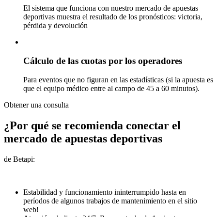
El sistema que funciona con nuestro mercado de apuestas
deportivas muestra el resultado de los pronósticos: victoria,
pérdida y devolución
Cálculo de las cuotas por los operadores
Para eventos que no figuran en las estadísticas (si la apuesta es
que el equipo médico entre al campo de 45 a 60 minutos).
Obtener una consulta
¿Por qué se recomienda conectar el
mercado de apuestas deportivas
de Betapi:
Estabilidad y funcionamiento ininterrumpido hasta en
períodos de algunos trabajos de mantenimiento en el sitio
web!