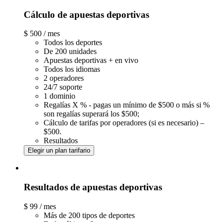
Cálculo de apuestas deportivas
$
500
/ mes
Todos los deportes
De 200 unidades
Apuestas deportivas + en vivo
Todos los idiomas
2 operadores
24/7 soporte
1 dominio
Regalías X % - pagas un mínimo de $500 o más si %
son regalías superará los $500;
Cálculo de tarifas
por operadores (si es necesario) –
$500.
Resultados
Elegir un plan tarifario
Resultados de apuestas deportivas
$
99
/ mes
Más de 200 tipos de deportes