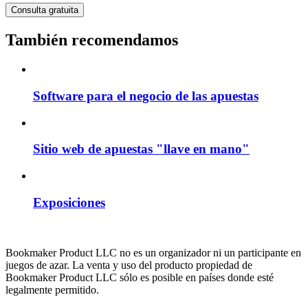
También recomendamos
Software para el negocio de las apuestas
Sitio web de apuestas "llave en mano"
Exposiciones
Bookmaker Product LLC no es un organizador ni un participante en
juegos de azar. La venta y uso del producto propiedad de
Bookmaker Product LLC sólo es posible en países donde esté
legalmente permitido.