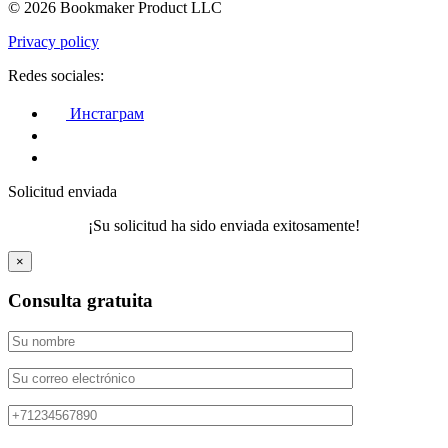
© 2026 Bookmaker Product LLC
Privacy policy
Redes sociales:
Инстаграм
Solicitud enviada
¡Su solicitud ha sido enviada exitosamente!
×
Consulta gratuita