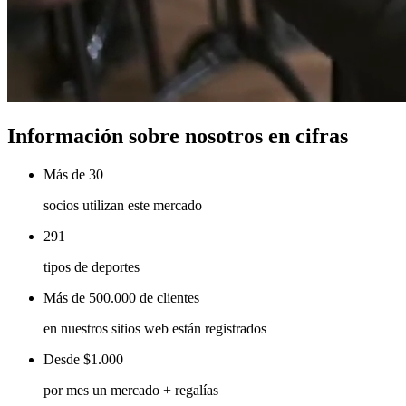
Información sobre nosotros en cifras
Más de 30
socios utilizan este mercado
291
tipos de deportes
Más de 500.000 de clientes
en nuestros sitios web están registrados
Desde $1.000
por mes un mercado + regalías