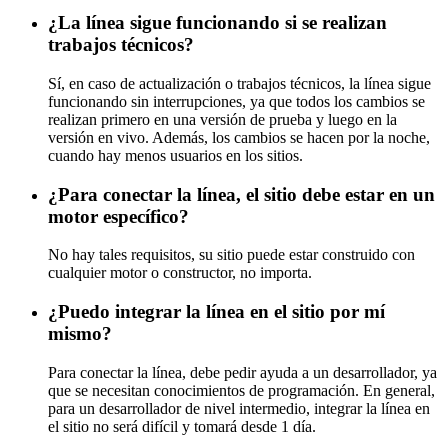
¿La línea sigue funcionando si se realizan
trabajos técnicos?
Sí, en caso de actualización o trabajos técnicos, la línea sigue
funcionando sin interrupciones, ya que todos los cambios se
realizan primero en una versión de prueba y luego en la
versión en vivo. Además, los cambios se hacen por la noche,
cuando hay menos usuarios en los sitios.
¿Para conectar la línea, el sitio debe estar en un
motor específico?
No hay tales requisitos, su sitio puede estar construido con
cualquier motor o constructor, no importa.
¿Puedo integrar la línea en el sitio por mí
mismo?
Para conectar la línea, debe pedir ayuda a un desarrollador, ya
que se necesitan conocimientos de programación. En general,
para un desarrollador de nivel intermedio, integrar la línea en
el sitio no será difícil y tomará desde 1 día.