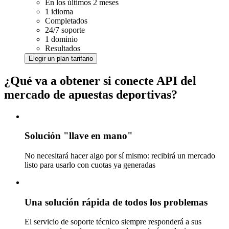
En los últimos 2 meses
1 idioma
Completados
24/7 soporte
1 dominio
Resultados
Elegir un plan tarifario
¿Qué va a obtener si conecte API del
mercado de apuestas deportivas?
Solución "llave en mano"
No necesitará hacer algo por sí mismo: recibirá un mercado
listo para usarlo con cuotas ya generadas
Una solución rápida de todos los problemas
El servicio de soporte técnico siempre responderá a sus