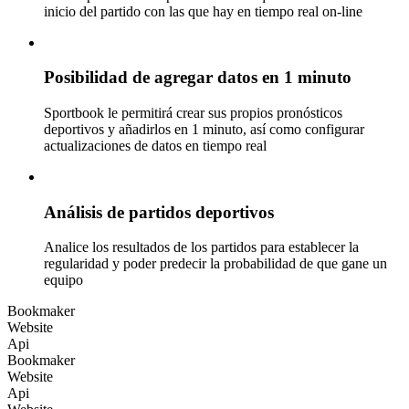
inicio del partido con las que hay en tiempo real on-line
Posibilidad de agregar datos en 1 minuto
Sportbook le permitirá crear sus propios pronósticos
deportivos y añadirlos en 1 minuto, así como configurar
actualizaciones de datos en tiempo real
Análisis de partidos deportivos
Analice los resultados de los partidos para establecer la
regularidad y poder predecir la probabilidad de que gane un
equipo
Bookmaker
Website
Api
Bookmaker
Website
Api