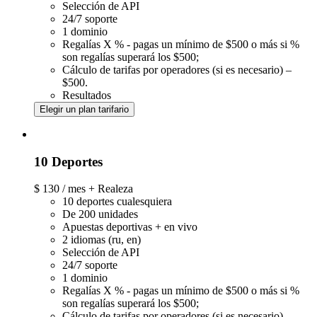
Selección de API
24/7 soporte
1 dominio
Regalías X % - pagas un mínimo de $500 o más si %
son regalías superará los $500;
Cálculo de tarifas
por operadores (si es necesario) –
$500.
Resultados
Elegir un plan tarifario
10 Deportes
$
130
/ mes
+ Realeza
10 deportes cualesquiera
De 200 unidades
Apuestas deportivas + en vivo
2 idiomas (ru, en)
Selección de API
24/7 soporte
1 dominio
Regalías X % - pagas un mínimo de $500 o más si %
son regalías superará los $500;
Cálculo de tarifas
por operadores (si es necesario) –