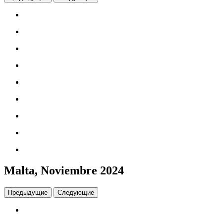
Malta, Noviembre 2024
Предыдущие
Следующие