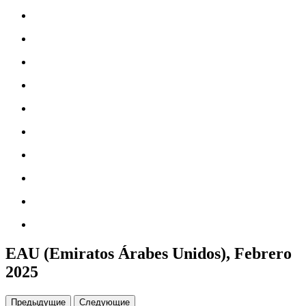
EAU (Emiratos Árabes Unidos), Febrero
2025
Предыдущие
Следующие