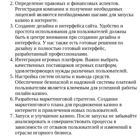
Определение правовых и финансовых аспектов.
Регистрация компании и получение необходимых
лицензий являются необходимыми шагами для запуска
казино в интернете.
Создание дизайна и интерфейса сайта. Удобство и
простота использования для пользователей должны
быть в центре внимания при создании дизайна и
интерфейса. У нас также есть готовые решения по
дизайну и полностью готовый интерфейс,
разработанный профессионалами.
Интеграция игровых платформ. Важно выбрать
качественных поставщиков игровых платформ,
удовлетворяющих нужды различных пользователей.
Настройка систем оплаты и вывода средств.
Обеспечение безопасной и надежной системы платежей
пользователям является ключевым для успешной работы
онлайн-казино.
Разработка маркетинговой стратегии. Создание
маркетингового плана для продвижения казино в
интернете и привлечения новых пользователей.
Запуск и улучшение казино. После запуска не забывайте
анализировать и совершенствовать процессы в
зависимости от отзывов пользователей и изменений в
отрасли игорного бизнеса.