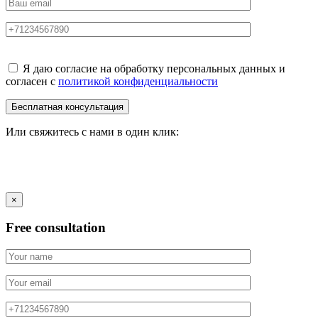
Я даю согласие на обработку персональных данных и
согласен с
политикой конфиденциальности
Или свяжитесь с нами в один клик:
×
Free consultation