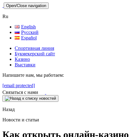
Open/Close navigation
Ru
English
Русский
Español
Спортивная линия
Букмекерский сайт
Казино
Выставки
Напишите нам, мы работаем:
[email protected]
Связаться с нами
Назад
Новости и статьи
Как открыть онлайн-казино