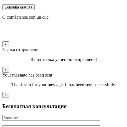
O contáctanos con un clic:
×
Заявка отправлена
Ваша заявка успешно отправлена!
×
Your message has been sent
Thank you for your message. It has been sent successfully.
×
Бесплатная консультация