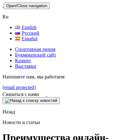
Open/Close navigation
Ru
English
Русский
Español
Спортивная линия
Букмекерский сайт
Казино
Выставки
Напишите нам, мы работаем:
[email protected]
Связаться с нами
Назад
Новости и статьи
Преимущества онлайн-