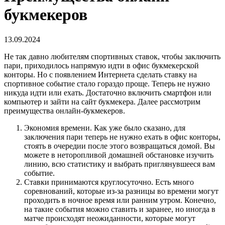
букмекеров
13.09.2024
Не так давно любителям спортивных ставок, чтобы заключить
пари, приходилось напрямую идти в офис букмекерской
конторы. Но с появлением Интернета сделать ставку на
спортивное событие стало гораздо проще. Теперь не нужно
никуда идти или ехать. Достаточно включить смартфон или
компьютер и зайти на сайт букмекера. Далее рассмотрим
преимущества онлайн-букмекеров.
Экономия времени. Как уже было сказано, для
заключения пари теперь не нужно ехать в офис конторы,
стоять в очередии после этого возвращаться домой. Вы
можете в неторопливой домашней обстановке изучить
линию, всю статистику и выбрать приглянувшееся вам
событие.
Ставки принимаются круглосуточно. Есть много
соревнований, которые из-за разницы во времени могут
проходить в ночное время или ранним утром. Конечно,
на такие события можно ставить и заранее, но иногда в
матче происходят неожиданности, которые могут