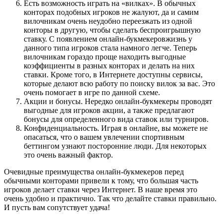
Есть возможность играть на «вилках». В обычных
конторах подобных игроков не жалуют, да и самим
вилочникам очень неудобно переезжать из одной
конторы в другую, чтобы сделать беспроигрышную
ставку. С появлением онлайн-букмекеровжизнь у
данного типа игроков стала намного легче. Теперь
вилочникам гораздо проще находить выгодные
коэффициенты в разных конторах и делать на них
ставки. Кроме того, в Интернете доступны сервисы,
которые делают всю работу по поиску вилок за вас. Это
очень помогает в игре по данной схеме.
Акции и бонусы. Нередко онлайн-букмекеры проводят
выгодные для игроков акции, а также предлагают
бонусы для определенного вида ставок или турниров.
Конфиденциальность. Играя в онлайне, вы можете не
опасаться, что о вашем увлечении спортивным
беттингом узнают посторонние люди. Для некоторых
это очень важный фактор.
Очевидные преимущества онлайн-букмекеров перед
обычными конторами привели к тому, что большая часть
игроков делает ставки через Интернет. В наше время это
очень удобно и практично. Так что делайте ставки правильно.
И пусть вам сопутствует удача!