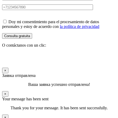
Doy mi consentimiento para el procesamiento de datos
personales y estoy de acuerdo con
la política de privacidad
O contáctanos con un clic:
×
Заявка отправлена
Ваша заявка успешно отправлена!
×
Your message has been sent
Thank you for your message. It has been sent successfully.
×